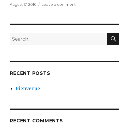
Posted
on
August 17, 2016
Leave a comment
on
Bienvenue
SEA
Search
for:
RECENT POSTS
Bienvenue
RECENT COMMENTS